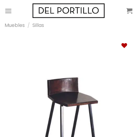
Saltar
al
contenido
Muebles
/
Sillas