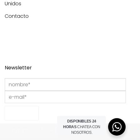
Unidos
Contacto
Newsletter
DISPONIBLES 24
HORAS
CHATEA CON
Copyright 2026 © Del Portillo Studio I Powered by
THE HINT
NOSOTROS.