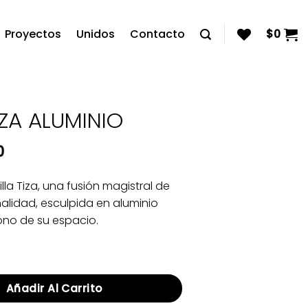
Proyectos
Unidos
Contacto
$
0
IZA ALUMINIO
0
lla Tiza, una fusión magistral de
nalidad, esculpida en aluminio
cono de su espacio.
MINIO cantidad
Añadir Al Carrito