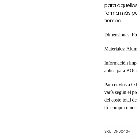
para aquellos
forma más pur
tiempo.
Dimensiones:
Fon
Materiales:
Alumi
Información impo
aplica para BO
Para envíos a 
varía según el pr
del costo total d
tú compra o nos 
SKU:
DP0040-1