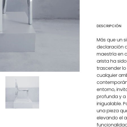
DESCRIPCIÓN
Más que un sim
declaración 
maestría en a
arista ha si
trascender lo
cualquier amb
contemporáneo.
entorno, inv
profunda y a
inigualable. P
una pieza que
elevando el ar
funcionalidad