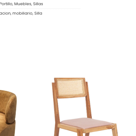
Portillo
,
Muebles
,
Sillas
acion
,
mobiliario
,
Silla