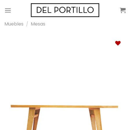
Saltar
al
contenido
Muebles
/
Mesas