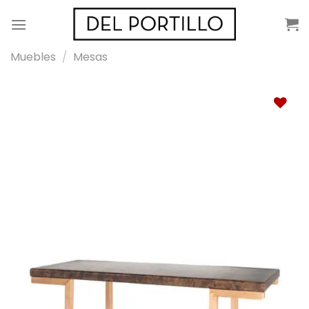
Saltar
al
contenido
Muebles
/
Mesas