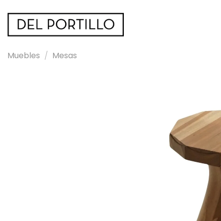
Saltar
al
contenido
Muebles
/
Mesas