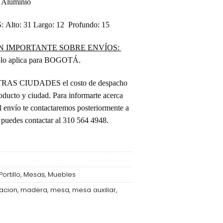
:
Aluminio
S:
Alto: 31 Largo: 12 Profundo: 15
 IMPORTANTE SOBRE ENVÍOS:
solo aplica para BOGOTÁ.
OTRAS CIUDADES el costo de despacho
oducto y ciudad. Para informarte acerca
el envío te contactaremos posteriormente a
puedes contactar al 310 564 4948.
Portillo
,
Mesas
,
Muebles
acion
,
madera
,
mesa
,
mesa auxiliar
,