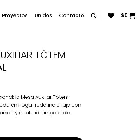
Proyectos
Unidos
Contacto
$
0
UXILIAR TÓTEM
AL
ional: la Mesa Auxiliar Tótem
ada en nogal, redefine el lujo con
gánico y acabado impecable.
R TÓTEM NATURAL cantidad