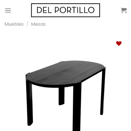
Saltar
al
contenido
Muebles
/
Mesas