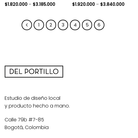
$
1.820.000
–
$
3.185.000
$
1.920.000
–
$
3.840.000
1
2
3
4
5
6
7
Estudio de diseño local
y producto hecho a mano.
Calle 79b #7-85
Bogotá, Colombia