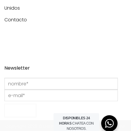
Unidos
Contacto
Newsletter
DISPONIBLES 24
HORAS
CHATEA CON
Copyright 2026 © Del Portillo Studio I Powered by
THE HINT
NOSOTROS.