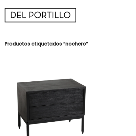
Saltar
al
contenido
Productos etiquetados “nochero”