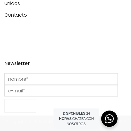
Unidos
Contacto
Newsletter
DISPONIBLES 24
HORAS
CHATEA CON
Copyright 2026 © Del Portillo Studio I Powered by
THE HINT
NOSOTROS.