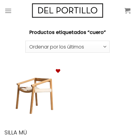
Saltar
al
contenido
Productos etiquetados “cuero”
SILLA MÜ