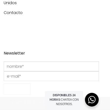
Unidos
Contacto
Newsletter
DISPONIBLES 24
HORAS
CHATEA CON
Copyright 2026 © Del Portillo Studio I Powered by
THE HINT
NOSOTROS.